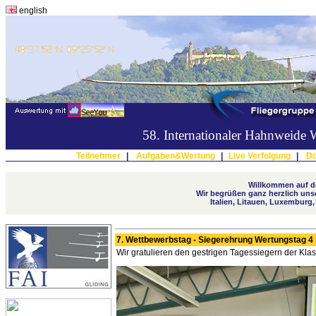
english
58. Internationaler Hahnweide
Teilnehmer
|
Aufgaben&Wertung
|
Live Verfolgung
|
Do
Willkommen auf de
Wir begrüßen ganz herzlich unse
Italien, Litauen, Luxemburg
7. Wettbewerbstag - Siegerehrung Wertungstag 4
Wir gratulieren den gestrigen Tagessiegern der Kl