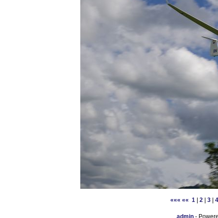
«««
««
1
|
2
|
3
|
admin
- Power