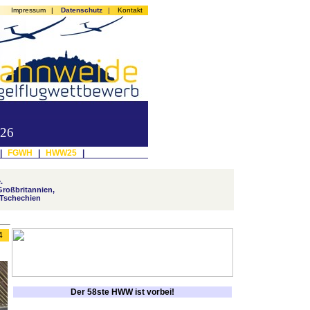
Impressum
|
Datenschutz
|
Kontakt
026
|
FGWH
|
HWW25
|
.
Großbritannien,
 Tschechien
4
Der 58ste HWW ist vorbei!