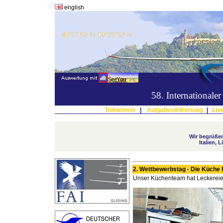
english
58. International
Teilnehmer
|
Aufgaben&Wertung
|
Liv
Wir begrüßen
Italien, 
2. Wettbewerbstag - Die Küche 
Unser Küchenteam hat Leckereien