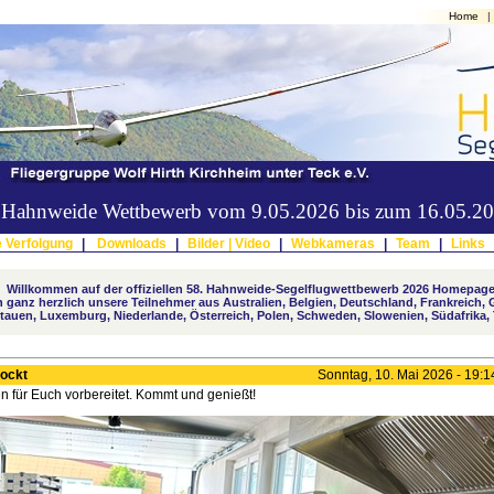
Home
|
er Hahnweide Wettbewerb vom 9.05.2026 bis zum 16.05.2
e Verfolgung
|
Downloads
|
Bilder |
Video
|
Webkameras
|
Team
|
Links
Willkommen auf der offiziellen 58. Hahnweide-Segelflugwettbewerb 2026 Homepage
 ganz herzlich unsere Teilnehmer aus Australien, Belgien, Deutschland, Frankreich, 
Litauen, Luxemburg, Niederlande, Österreich, Polen, Schweden, Slowenien, Südafrika,
lockt
Sonntag, 10. Mai 2026 - 19:1
 für Euch vorbereitet. Kommt und genießt!