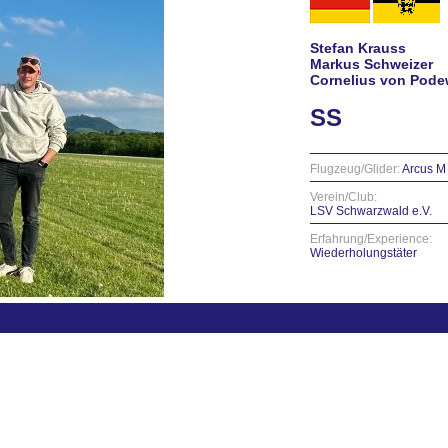
Stefan Krauss
Markus Schweizer
Cornelius von Pode
SS
Flugzeug/Glider:
Arcus M
Verein/Club:
LSV Schwarzwald e.V.
Erfahrung/Experience:
Wiederholungstäter