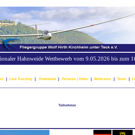
ationaler Hahnweide Wettbewerb vom 9.05.2026 bis zum 
re
|
Live Tracking
|
Download
|
Pictures |
Video
|
Webcams
|
Team
|
L
Teilnehmer