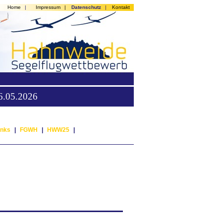
Home
|
Impressum
|
Datenschutz
|
Kontakt
16.05.2026
inks
|
FGWH
|
HWW25
|