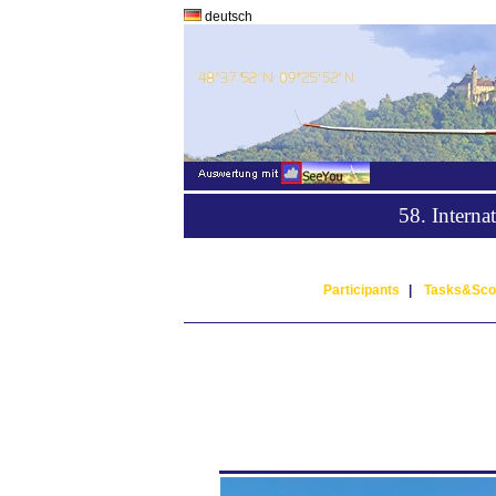
deutsch
58. Intern
Participants
|
Tasks&Sco